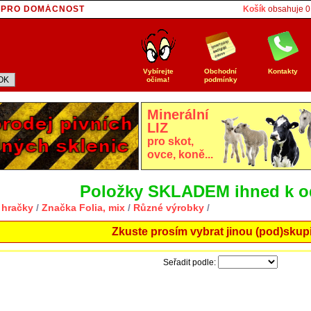
E PRO DOMÁCNOST
Košík
obsahuje
0
T
Vybírejte
Obchodní
Kontakty
očima!
podmínky
Minerální
LIZ
pro skot,
ovce, koně...
Položky SKLADEM ihned k o
 hračky
/
Značka Folia, mix
/
Různé výrobky
/
Zkuste prosím vybrat jinou (pod)skup
Seřadit podle: