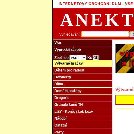
INTERNETOVÝ OBCHODNÍ DŮM - VŠ
ANEK
Vyhledávání:
Vše
Výprodej zásob
Zboží do
Kč
Výtvarné hračky
Dětem pro radost
Dewberry
Dílna
Výtvarné
Domácí potřeby
Drogerie
Granule koně TH
LIZY - Koně, skot, kozy
Nádobí
Ostatní
Party