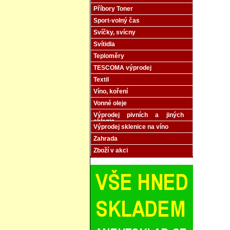
Příbory Toner
Sport-volný čas
Svíčky, svícny
Svítidla
Teploměry
TESCOMA výprodej
Textil
Víno, koření
Vonné oleje
Výprodej pivních a jiných
sklenic
Výprodej sklenice na víno
Zahrada
Zboží v akci