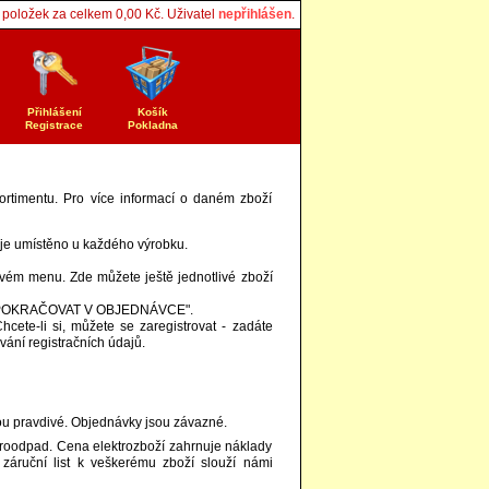
položek za celkem
0,00
Kč. Uživatel
nepřihlášen
.
Přihlášení
Košík
Registrace
Pokladna
ortimentu. Pro více informací o daném zboží
je umístěno u každého výrobku.
vém menu. Zde můžete ještě jednotlivé zboží
tka "POKRAČOVAT V OBJEDNÁVCE".
hcete-li si, můžete se zaregistrovat - zadáte
vání registračních údajů.
ou pravdivé. Objednávky jsou závazné.
ktroodpad. Cena elektrozboží zahrnuje náklady
 záruční list k veškerému zboží slouží námi