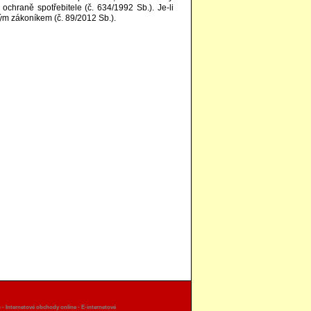
raně spotřebitele (č. 634/1992 Sb.). Je-li
ým zákoníkem (č. 89/2012 Sb.).
ů
-
Internetové obchody online
-
E-internetové