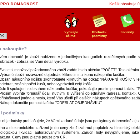
E PRO DOMÁCNOST
Košík
obsahuje
0
T
Vybírejte
Obchodní
Kontakty
očima!
podmínky
s nakoupíte?
ovém obchodě je zboží nabízeno v jednotlivých kategoriích rozdělených podle s
 obrázek - zobrazí se Vám detail výrobku.
Zvolte si množství požadovaného zboží zadáním do okénka "POČET". Toto okénko 
Vybrané zboží nezávazně objednáte kliknutím na ikonu nákupního košíku.
Obsah nákupního košíku zkontrolujete kliknutím na odkaz "NÁKUPNÍ KOŠÍK" v le
odebrat, změnit počet kusů, nebo vyprázdnit celý košík.
Jste li spokojeni s obsahem nákupního košíku, pokračujte prosím pomocí tlačí
Prosím vyplňte formulář údaji nutnými k vyřízení objednávky (adresa, kontakt). C
přihlašovací jméno a heslo, které Vás ušetří při dalších nákupech opětovného zadá
Nákup dokončíte pomocí tlačítka "ODESLAT OBJEDNÁVKU".
í podmínky
 objednávky prohlašujete, že Vámi zadané údaje jsou poskytnuty dobrovolně a js
ého a elektronického zařízení je do ceny zboží zahrnut poplatek za historický ele
ologickou likvidaci autorizovaným systémem. Záruční listy nevyplňujeme, jako
aktura. Ceny jsou platné pouze pro ČR.