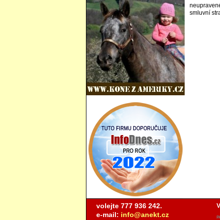
neupravené
smluvní str
volejte 777 936 242.
V
e-mail:
info@anekt.cz
P