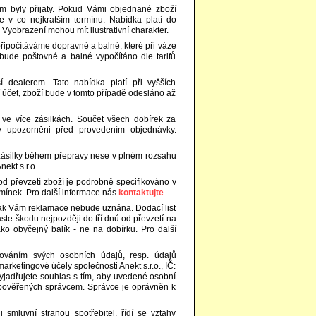
m byly přijaty. Pokud Vámi objednané zboží
v co nejkratším termínu. Nabídka platí do
yobrazení mohou mít ilustrativní charakter.
ipočítáváme dopravné a balné, které při váze
bude poštovné a balné vypočítáno dle tarifů
dealerem. Tato nabídka platí při vyšších
účet, zboží bude v tomto případě odesláno až
ve více zásilkách. Součet všech dobírek za
dy upozorněni před provedením objednávky.
zásilky během přepravy nese v plném rozsahu
ekt s.r.o.
d převzetí zboží je podrobně specifikováno v
mínek. Pro další informace nás
kontaktujte
.
inak Vám reklamace nebude uznána. Dodací list
te škodu nejpozději do tří dnů od převzetí na
o obyčejný balík - ne na dobírku. Pro další
ováním svých osobních údajů, resp. údajů
rketingové účely společnosti Anekt s.r.o., IČ:
yjadřujete souhlas s tím, aby uvedené osobní
b pověřených správcem. Správce je oprávněn k
smluvní stranou spotřebitel, řídí se vztahy