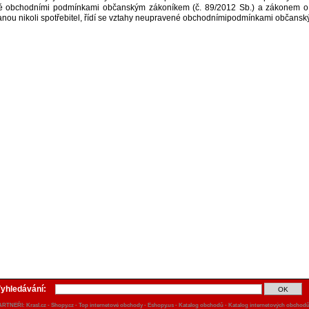
 obchodními podmínkami občanským zákoníkem (č. 89/2012 Sb.) a zákonem o och
anou nikoli spotřebitel, řídí se vztahy neupravené obchodnímipodmínkami občansk
yhledávání:
ARTNEŘI:
Krasl.cz
-
Shopy.cz
-
Top internetové obchody
-
Eshopy.us
-
Katalog obchodů
-
Katalog internetových obchod