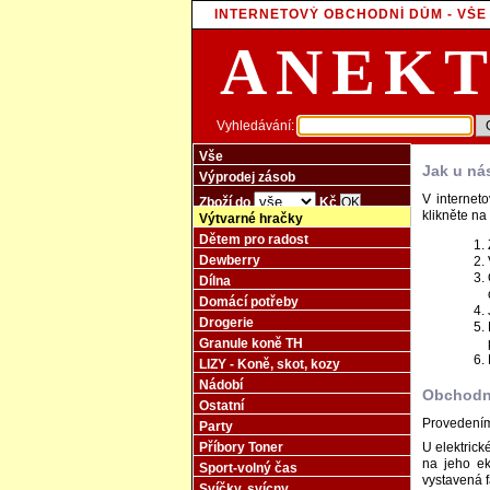
INTERNETOVÝ OBCHODNÍ DŮM - VŠ
ANEK
Vyhledávání:
Vše
Jak u ná
Výprodej zásob
V internet
Zboží do
Kč
klikněte na
Výtvarné hračky
Dětem pro radost
Dewberry
Dílna
Domácí potřeby
Drogerie
Granule koně TH
LIZY - Koně, skot, kozy
Nádobí
Obchodn
Ostatní
Provedením
Party
Příbory Toner
U elektrick
na jeho ek
Sport-volný čas
vystavená f
Svíčky, svícny