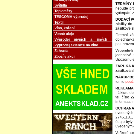
TERMÍNY 
Svítidla
nebude pro
Teploměry
vyčerpání z
TESCOMA výprodej
DODACÍ P
Textil
zásilky do
Víno, koření
zásilkové s
Vonné oleje
Firemní z
Výprodej pivních a jiných
objednávkác
sklenic
po uhrazení
Výprodej sklenice na víno
Vyberete-l
Zahrada
jednotlivé
Zboží v akci
Upozorňuje
ZÁRUKA K
zásilková s
NÁKUP BE
tomto
pouč
REKLAMA
- fakturu o
tel. číslo
2
informace 
OCHRANA
uvedených v
27461181, 
údaje byly
uvedeným o
Veškeré sm