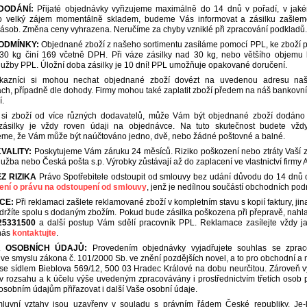
DODÁNÍ:
Přijaté objednávky vyřizujeme maximálně do 14 dnů v pořadí, v jaké
 velký zájem momentálně skladem, budeme Vás informovat a zásilku zašleme 
ásob. Změna ceny vyhrazena. Neručíme za chyby vzniklé při zpracování podkladů. V
ODMÍNKY:
Objednané zboží z našeho sortimentu zasíláme pomocí PPL, ke zboží př
 30 kg činí 169 včetně DPH. Při váze zásilky nad 30 kg, nebo většího objemu 
lužby PPL. Úložní doba zásilky je 10 dní! PPL umožňuje opakované doručení.
ákazníci si mohou nechat objednané zboží dovézt na uvedenou adresu naší 
h, případně dle dohody. Firmy mohou také zaplatit zboží předem na náš bankovní 
.
i si zboží od více různých dodavatelů, může Vám být objednané zboží dodáno 
 zásilky je vždy roven údaji na objednávce. Na tuto skutečnost budete vž
me, že Vám může být naúčtováno jedno, dvě, nebo žádné poštovné a balné.
VALITY:
Poskytujeme Vám záruku 24 měsíců. Riziko poškození nebo ztráty Vaší 
lužba nebo Česká pošta s.p. Výrobky zůstávají až do zaplacení ve vlastnictví firmy An
Z RIZIKA
Právo Spotřebitele odstoupit od smlouvy bez udání důvodu do 14 dnů o
ení o právu na odstoupení od smlouvy
, jenž je nedílnou součástí obchodních pod
CE:
Při reklamaci zašlete reklamované zboží v kompletním stavu s kopií faktury, j
bdržíte spolu s dodaným zbožím. Pokud bude zásilka poškozena při přepravě, nahlas
25331500
a další postup Vám sdělí pracovník PPL. Reklamace zasílejte vždy jak
nás
kontaktujte
.
 OSOBNÍCH ÚDAJŮ:
Provedením objednávky vyjadřujete souhlas se zprac
e smyslu zákona č. 101/2000 Sb. ve znění pozdějších novel, a to pro obchodní a ma
se sídlem Bieblova 569/12, 500 03 Hradec Králové na dobu neurčitou. Zároveň v
 v rozsahu a k účelu výše uvedeným zpracovávány i prostřednictvím třetích oso
sobním údajům přiřazovat i další Vaše osobní údaje.
luvní vztahy jsou uzavřeny v souladu s právním řádem České republiky. Je-li 