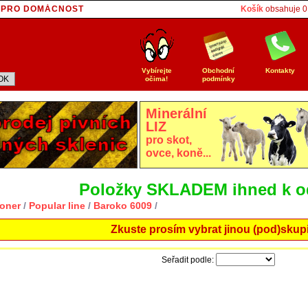
E PRO DOMÁCNOST
Košík
obsahuje
0
T
Vybírejte
Obchodní
Kontakty
očima!
podmínky
Minerální
LIZ
pro skot,
ovce, koně...
Položky SKLADEM ihned k o
Toner
/
Popular line
/
Baroko 6009
/
Zkuste prosím vybrat jinou (pod)skup
Seřadit podle: