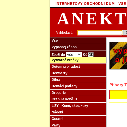
INTERNETOVÝ OBCHODNÍ DŮM - VŠ
ANEK
Vyhledávání:
Vše
Výprodej zásob
Zboží do
Kč
Výtvarné hračky
Dětem pro radost
Dewberry
Dílna
Příbory 
Domácí potřeby
Drogerie
Granule koně TH
LIZY - Koně, skot, kozy
Nádobí
Ostatní
Party