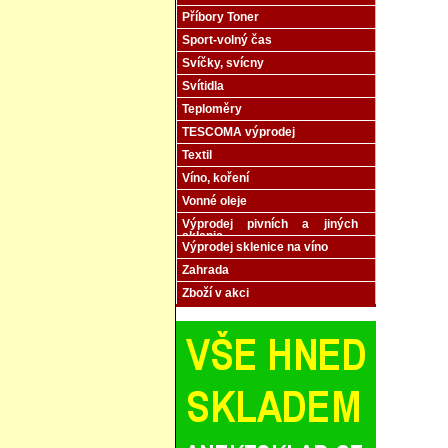
Příbory Toner
Sport-volný čas
Svíčky, svícny
Svítidla
Teploměry
TESCOMA výprodej
Textil
Víno, koření
Vonné oleje
Výprodej pivních a jiných
sklenic
Výprodej sklenice na víno
Zahrada
Zboží v akci