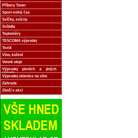
Příbory Toner
Sport-volný čas
Svíčky, svícny
Svítidla
Teploměry
TESCOMA výprodej
Textil
Víno, koření
Vonné oleje
Výprodej pivních a jiných
sklenic
Výprodej sklenice na víno
Zahrada
Zboží v akci