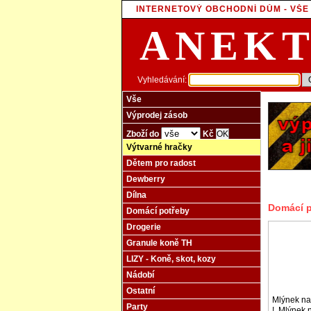
INTERNETOVÝ OBCHODNÍ DŮM - VŠ
ANEK
Vyhledávání:
Vše
Výprodej zásob
Zboží do
Kč
Výtvarné hračky
Dětem pro radost
Dewberry
Dílna
Domácí p
Domácí potřeby
Drogerie
Granule koně TH
LIZY - Koně, skot, kozy
Nádobí
Ostatní
Mlýnek na 
Party
!, Mlýnek 