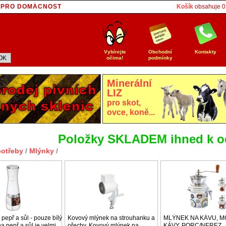
E PRO DOMÁCNOST
Košík
obsahuje
0
T
Vybírejte
Obchodní
Kontakty
očima!
podmínky
Minerální
LIZ
pro skot,
ovce, koně...
Položky SKLADEM ihned k o
otřeby
/
Mlýnky
/
pepř a sůl - pouze bílý
Kovový mlýnek na strouhanku a
MLÝNEK NA KÁVU, M
na pepř a sůl je velmi
ořechy, Kovový mlýnek na
KÁVY, PORC/NEREZ,