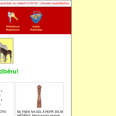
položek za celkem
0,00
Kč. Uživatel
nepřihlášen
.
Přihlášení
Košík
Registrace
Pokladna
dběru!
OTIV
MLÝNEK NA SŮL A PEPŘ 35CM
MĚDĚNÝ, Mechanický mlýnek