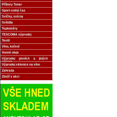
Příbory Toner
Sport-volný čas
Svíčky, svícny
Svítidla
Teploměry
TESCOMA výprodej
Textil
Víno, koření
Vonné oleje
Výprodej pivních a jiných
sklenic
Výprodej sklenice na víno
Zahrada
Zboží v akci