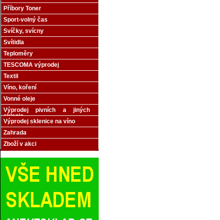
Příbory Toner
Sport-volný čas
Svíčky, svícny
Svítidla
Teploměry
TESCOMA výprodej
Textil
Víno, koření
Vonné oleje
Výprodej pivních a jiných
sklenic
Výprodej sklenice na víno
Zahrada
Zboží v akci