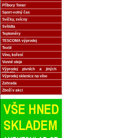
Příbory Toner
Sport-volný čas
Svíčky, svícny
Svítidla
Teploměry
TESCOMA výprodej
Textil
Víno, koření
Vonné oleje
Výprodej pivních a jiných
sklenic
Výprodej sklenice na víno
Zahrada
Zboží v akci