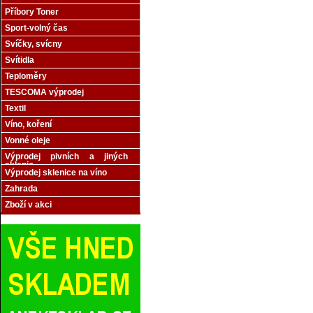
Příbory Toner
Sport-volný čas
Svíčky, svícny
Svítidla
Teploměry
TESCOMA výprodej
Textil
Víno, koření
Vonné oleje
Výprodej pivních a jiných
sklenic
Výprodej sklenice na víno
Zahrada
Zboží v akci