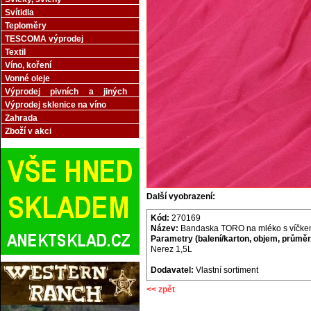
Svítidla
Teploměry
TESCOMA výprodej
Textil
Víno, koření
Vonné oleje
Výprodej pivních a jiných
sklenic
Výprodej sklenice na víno
Zahrada
Zboží v akci
Další vyobrazení:
Kód:
270169
Název:
Bandaska TORO na mléko s víčke
Parametry (balení/karton, objem, průměr,
Nerez 1,5L
Dodavatel:
Vlastní sortiment
<< zpět