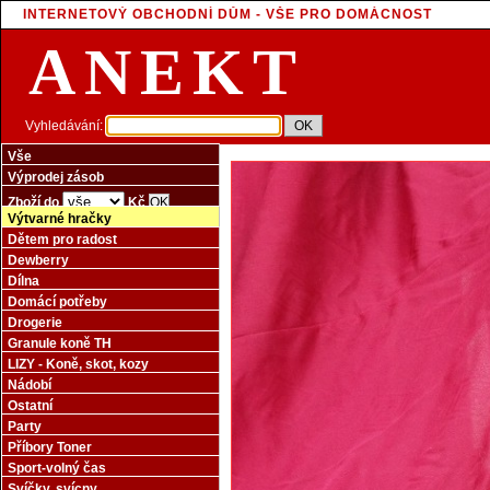
INTERNETOVÝ OBCHODNÍ DŮM - VŠE PRO DOMÁCNOST
ANEKT
Vyhledávání:
Vše
Výprodej zásob
Zboží do
Kč
Výtvarné hračky
Dětem pro radost
Dewberry
Dílna
Domácí potřeby
Drogerie
Granule koně TH
LIZY - Koně, skot, kozy
Nádobí
Ostatní
Party
Příbory Toner
Sport-volný čas
Svíčky, svícny