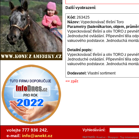
Další vyobrazení:
Kód:
263425
Název:
Vypeckovávač třešní Toro
Parametry (balení/karton, objem, průměr,
Vypeckovávač třešní a oliv TORO z pevného 
Jednoduché ovládání. Připevnění těla o
vakuového podstavce. Jednoduchá montáž
Detailní popis:
Vypeckovávač třešní a oliv TORO z pevného 
Jednoduché ovládání. Připevnění těla o
vakuového podstavce. Jednoduchá montáž 
Dodavatel:
Vlastní sortiment
<< zpět
volejte 777 936 242.
Vyhledávání:
e-mail:
info@anekt.cz
PARTNEŘI:
Krasl.cz
-
Shopy.cz
-
Top internetové