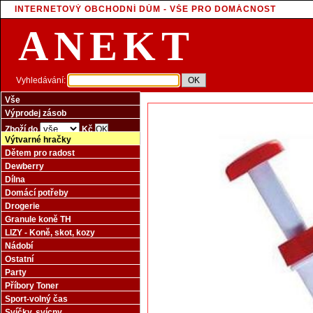
INTERNETOVÝ OBCHODNÍ DŮM - VŠE PRO DOMÁCNOST
ANEKT
Vyhledávání:
Vše
Výprodej zásob
Zboží do
Kč
Výtvarné hračky
Dětem pro radost
Dewberry
Dílna
Domácí potřeby
Drogerie
Granule koně TH
LIZY - Koně, skot, kozy
Nádobí
Ostatní
Party
Příbory Toner
Sport-volný čas
Svíčky, svícny