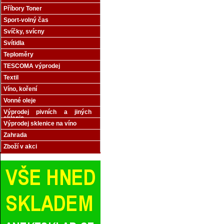
Příbory Toner
Sport-volný čas
Svíčky, svícny
Svítidla
Teploměry
TESCOMA výprodej
Textil
Víno, koření
Vonné oleje
Výprodej pivních a jiných
sklenic
Výprodej sklenice na víno
Zahrada
Zboží v akci