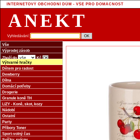
INTERNETOVÝ OBCHODNÍ DŮM - VŠE PRO DOMÁCNOST
ANEKT
Vyhledávání:
Vše
Výprodej zásob
Zboží do
Kč
Výtvarné hračky
Dětem pro radost
Dewberry
Dílna
Domácí potřeby
Drogerie
Granule koně TH
LIZY - Koně, skot, kozy
Nádobí
Ostatní
Party
Příbory Toner
Sport-volný čas
Svíčky, svícny