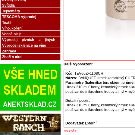
Svítidla
Teploměry
TESCOMA výprodej
Textil
Víno, koření
Vonné oleje
Výprodej pivních a jiných
sklenic
Výprodej sklenice na víno
Zahrada
Zboží v akci
Další vyobrazení:
Kód:
TEV60ZF1108CH
Název:
BANQUET Hrnek keramický CHER
Parametry (balení/karton, objem, průměr,
Hrnek 310 ml Cherry, keramický hrnek s k
používat do mikrovlnné trouby a mýt v myč
Detailní popis:
Hrnek 310 ml Cherry, keramický hrnek s k
používat do mikrovlnné trouby a mýt v myč
Dodavatel:
Externí
<< zpět